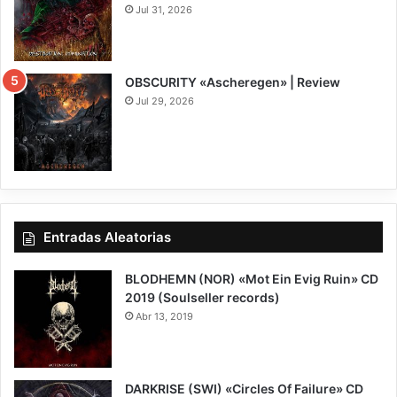
Jul 31, 2026
8
OBSCURITY «Ascheregen» | Review
Jul 29, 2026
7.5
Entradas Aleatorias
BLODHEMN (NOR) «Mot Ein Evig Ruin» CD
2019 (Soulseller records)
Abr 13, 2019
5.5
DARKRISE (SWI) «Circles Of Failure» CD