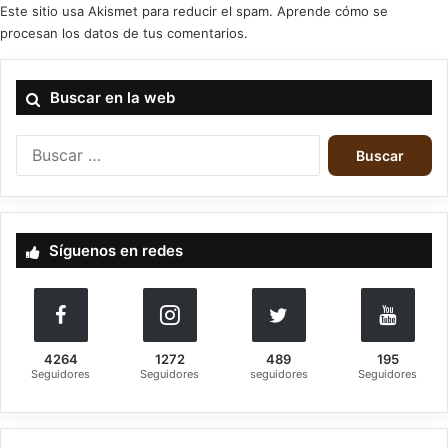
Este sitio usa Akismet para reducir el spam.
Aprende cómo se
procesan los datos de tus comentarios.
Buscar en la web
barbarian swords
blood fire death
B
criticas
satanath records
u
s
c
a
Síguenos en redes
r
:
4264
1272
489
195
Seguidores
Seguidores
seguidores
Seguidores