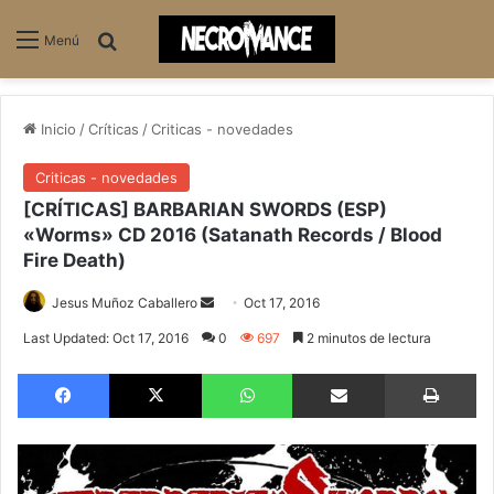
Buscar
Menú
Inicio
/
Críticas
/
Criticas - novedades
Criticas - novedades
[CRÍTICAS] BARBARIAN SWORDS (ESP)
«Worms» CD 2016 (Satanath Records / Blood
Fire Death)
Jesus Muñoz Caballero
S
Oct 17, 2016
e
Last Updated: Oct 17, 2016
0
697
2 minutos de lectura
n
Facebook
X
WhatsApp
Compartir via email
Imprimir
d
a
n
e
m