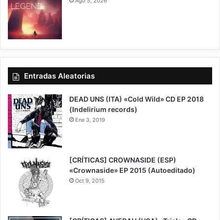
Ago 5, 2026
7
Entradas Aleatorias
DEAD UNS (ITA) «Cold Wild» CD EP 2018
(Indelirium records)
Ene 3, 2019
6
[CRÍTICAS] CROWNASIDE (ESP)
«Crownaside» EP 2015 (Autoeditado)
Oct 9, 2015