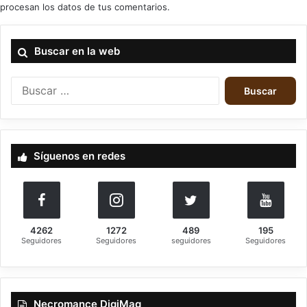
procesan los datos de tus comentarios.
Buscar en la web
B
u
s
c
a
Síguenos en redes
r
:
4262
1272
489
195
Seguidores
Seguidores
seguidores
Seguidores
Necromance DigiMag