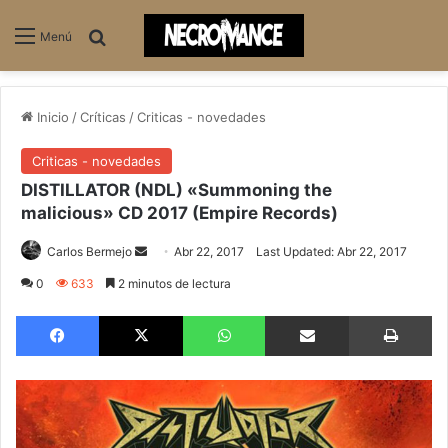
Buscar
Menú
Inicio
/
Críticas
/
Criticas - novedades
Criticas - novedades
DISTILLATOR (NDL) «Summoning the
malicious» CD 2017 (Empire Records)
Carlos Bermejo
S
Abr 22, 2017
Last Updated: Abr 22, 2017
e
0
633
2 minutos de lectura
n
Facebook
X
WhatsApp
Compartir via email
Imprimir
d
a
n
e
m
a