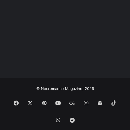
© Necromance Magazine, 2026
Facebook
X
Pinterest
YouTube
Last.FM
Instagram
Spotify
TikT
WhatsApp
Bandcamp