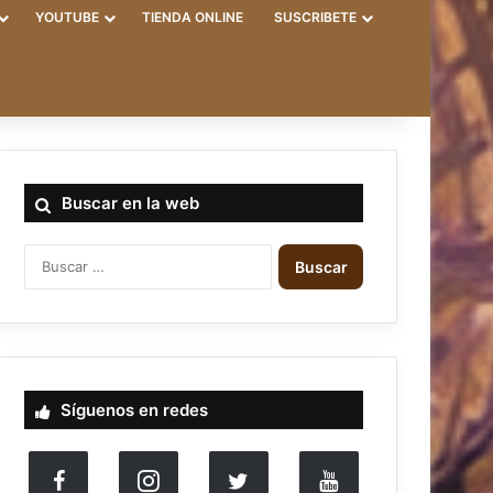
YOUTUBE
TIENDA ONLINE
SUSCRIBETE
Buscar en la web
B
u
s
c
a
r
:
Síguenos en redes