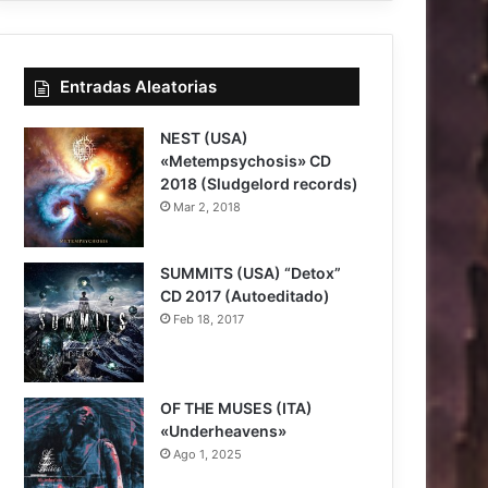
Entradas Aleatorias
NEST (USA)
«Metempsychosis» CD
2018 (Sludgelord records)
Mar 2, 2018
7.5
SUMMITS (USA) “Detox”
CD 2017 (Autoeditado)
Feb 18, 2017
OF THE MUSES (ITA)
«Underheavens»
Ago 1, 2025