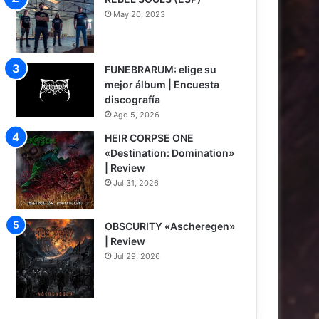
May 20, 2023
FUNEBRARUM: elige su
mejor álbum | Encuesta
discografía
Ago 5, 2026
HEIR CORPSE ONE
«Destination: Domination»
| Review
Jul 31, 2026
8
OBSCURITY «Ascheregen»
| Review
Jul 29, 2026
7.5