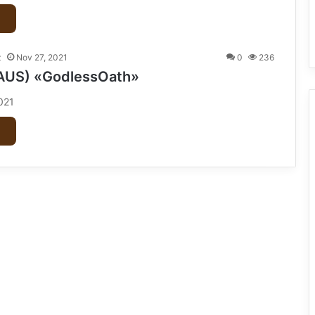
z
Nov 27, 2021
0
236
AUS) «GodlessOath»
2021