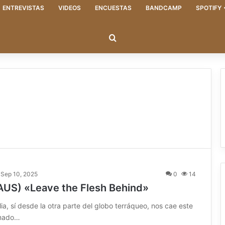
ENTREVISTAS
VIDEOS
ENCUESTAS
BANDCAMP
SPOTIFY
Buscar
Sep 10, 2025
0
14
US) «Leave the Flesh Behind»
ia, sí desde la otra parte del globo terráqueo, nos cae este
amado…