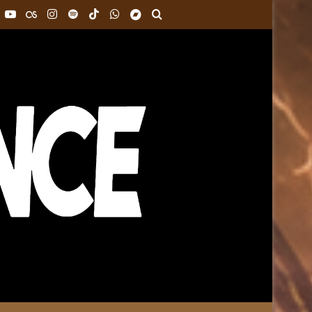
k
interest
YouTube
Last.FM
Instagram
Spotify
TikTok
WhatsApp
Bandcamp
Buscar