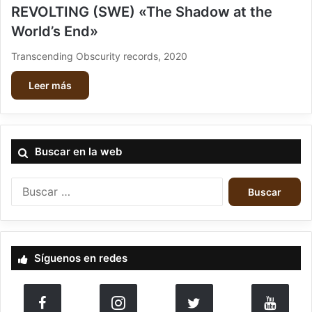
REVOLTING (SWE) «The Shadow at the
World’s End»
Transcending Obscurity records, 2020
Leer más
Buscar en la web
B
u
s
c
a
Síguenos en redes
r
: