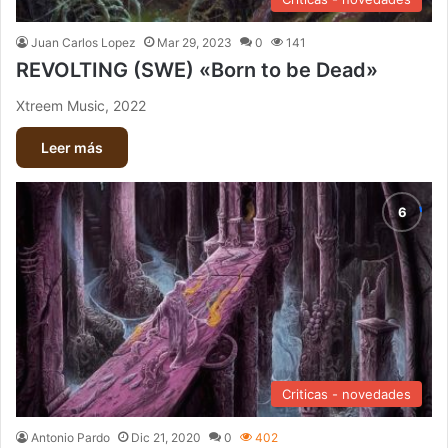
Juan Carlos Lopez
Mar 29, 2023
0
141
REVOLTING (SWE) «Born to be Dead»
Xtreem Music, 2022
Leer más
Criticas - novedades
Antonio Pardo
Dic 21, 2020
0
402