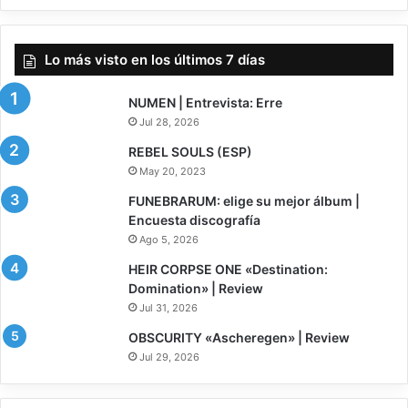
Lo más visto en los últimos 7 días
NUMEN | Entrevista: Erre
Abstract Emotions
Jul 28, 2026
REBEL SOULS (ESP)
base record production
May 20, 2023
Exsanguination entrails
FUNEBRARUM: elige su mejor álbum |
Encuesta discografía
hecatombe records
Ago 5, 2026
8
HEIR CORPSE ONE «Destination:
necromance records
Domination» | Review
Jul 31, 2026
7.5
OBSCURITY «Ascheregen» | Review
Jul 29, 2026