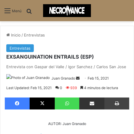
Buscar
Menú
Inicio
/
Entrevistas
Entrevistas
EXSANGUINATION ENTRAILS (ESP)
Entrevista con Gaspar del Valle / Igor Sanchez / Carlos San Jose
Send
Juan Granado
Feb 15, 2021
an
Last Updated: Feb 15, 2021
0
939
4 minutos de lectura
email
Facebook
X
WhatsApp
Compartir via email
Im
AUTOR: Juan Granado