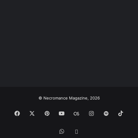
© Necromance Magazine, 2026
Facebook
X
Pinterest
YouTube
Last.FM
Instagram
Spotify
TikTo
WhatsApp
Bandcamp