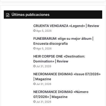
EXSANGUINATION ENTRAILS sacando otro disco y si cabe más brutal y
más bizarro. Muchísimas gracias por vuestra atención.
Gracias a vosotros por buscarnos.
Últimas publicaciones
7
CRUENTA VENGANZA «Legend» | Review
Ago 5, 2026
FUNEBRARUM: elige su mejor álbum |
Encuesta discografía
Ago 5, 2026
8
HEIR CORPSE ONE «Destination:
Domination» | Review
Jul 31, 2026
NECROMANCE DIGIMAG «Issue 07/2026»
| Magazine
Jul 31, 2026
NECROMANCE DIGIMAG «Número
07/2026» | Magazine
Jul 31, 2026