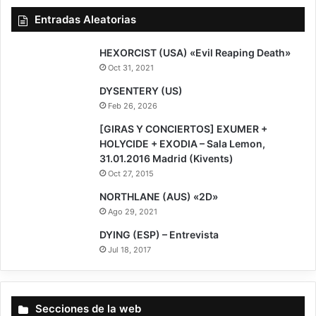
Entradas Aleatorias
9
HEXORCIST (USA) «Evil Reaping Death»
Oct 31, 2021
DYSENTERY (US)
Feb 26, 2026
[GIRAS Y CONCIERTOS] EXUMER +
HOLYCIDE + EXODIA – Sala Lemon,
31.01.2016 Madrid (Kivents)
Oct 27, 2015
8.5
NORTHLANE (AUS) «2D»
Ago 29, 2021
DYING (ESP) – Entrevista
Jul 18, 2017
Secciones de la web