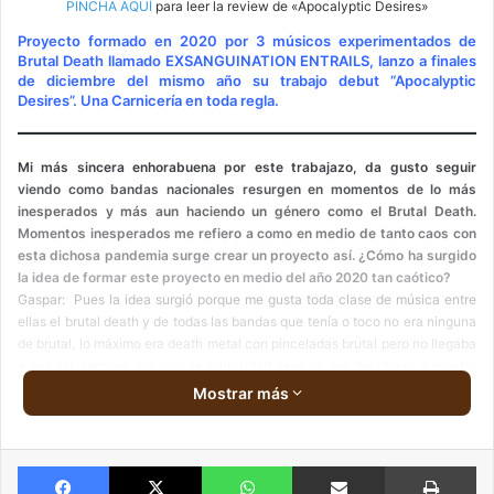
PINCHA AQUÍ
para leer la review de «Apocalyptic Desires»
Proyecto formado en 2020 por 3 músicos experimentados de
Brutal Death llamado EXSANGUINATION ENTRAILS, lanzo a finales
de diciembre del mismo año su trabajo debut “Apocalyptic
Desires”. Una Carnicería en toda regla.
Mi más sincera enhorabuena por este trabajazo, da gusto seguir
viendo como bandas nacionales resurgen en momentos de lo más
inesperados y más aun haciendo un género como el Brutal Death.
Momentos inesperados me refiero a como en medio de tanto caos con
esta dichosa pandemia surge crear un proyecto así. ¿Cómo ha surgido
la idea de formar este proyecto en medio del año 2020 tan caótico?
Gaspar: Pues la idea surgió porque me gusta toda clase de música entre
ellas el brutal death y de todas las bandas que tenía o toco no era ninguna
de brutal, lo máximo era death metal con pinceladas brutal pero no llegaba
a ser así, siempre me picó la curiosidad pero no me decidía ni a montar
nada ni buscar, pero si buscaba para el sello tener alguna banda de brutal
Mostrar más
editada para este año, pero los intentos que hice no cuajarón y desistí de
buscar más bandas y decidí montarla al reeditar a Vaginal Flatulation de
Igor, y ver que era banda suya solo, le dije si quería tocar o montar una
Facebook
X
WhatsApp
Compartir via email
Im
banda, el estaba años desaparecido y le pareció bien y demasiado