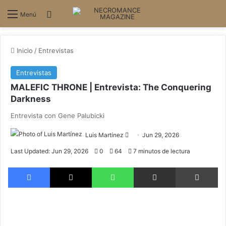
Buscar
Menú
Inicio
/
Entrevistas
Entrevistas
MALEFIC THRONE | Entrevista: The Conquering
Darkness
Entrevista con Gene Palubicki
Send
Luis Martínez
Jun 29, 2026
an
Last Updated: Jun 29, 2026
0
64
7 minutos de lectura
email
Facebook
X
WhatsApp
Compartir via email
Im