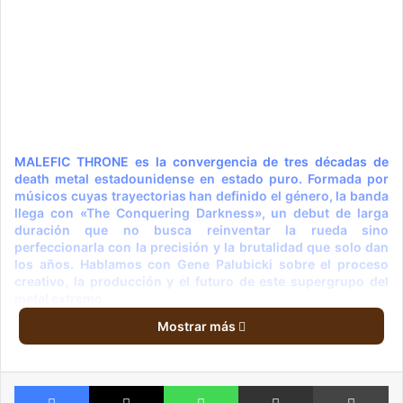
MALEFIC THRONE es la convergencia de tres décadas de
death metal estadounidense en estado puro. Formada por
músicos cuyas trayectorias han definido el género, la banda
llega con «The Conquering Darkness», un debut de larga
duración que no busca reinventar la rueda sino
perfeccionarla con la precisión y la brutalidad que solo dan
los años. Hablamos con Gene Palubicki sobre el proceso
creativo, la producción y el futuro de este supergrupo del
metal extremo.
MALEFIC THRONE reúne a músicos cuya historia está profundamente
Mostrar más
arraigada en el ADN del death metal estadounidense. Cuando
finalmente decidisteis trabajar juntos en una banda formal, ¿cuál era la
visión inicial detrás de este proyecto y hasta qué punto teníais clara la
Facebook
X
WhatsApp
Compartir via email
Im
dirección musical desde el primer día?