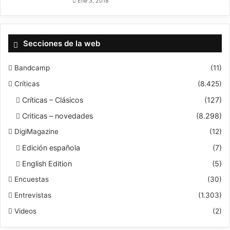
Ene 3, 2018
¿Alguna última palabra para los lectores de NECROMANCE? ¡Muchas
gracias por todo y mucha suerte con MALEFIC THRONE!
Secciones de la web
¡Muchas gracias por el apoyo a nuestro trabajo! Todo lo mejor para los fans
y los entusiastas del metal extremo de todo el mundo. Muy pronto
aplastaremos los escenarios de este planeta.
Bandcamp
(11)
Críticas
(8.425)
Críticas – Clásicos
(127)
Criticas – novedades
(8.298)
DigiMagazine
(12)
Edición española
(7)
English Edition
(5)
Encuestas
(30)
Entrevistas
(1.303)
Videos
(2)