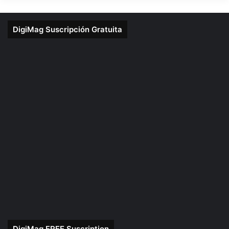
DigiMag Suscripción Gratuita
Death Metal
Malefic Throne
Ols School Death Metal
US Death Metal
DigiMag FREE Suscription