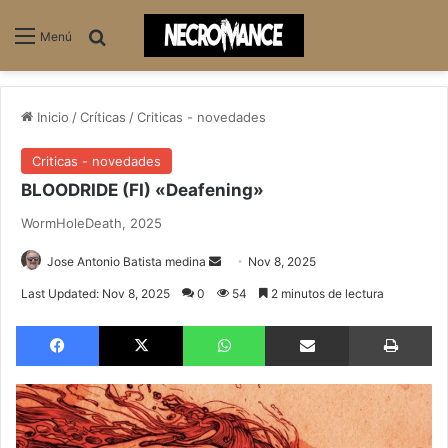
Buscar
Menú
Inicio
/
Críticas
/
Criticas - novedades
Criticas - novedades
BLOODRIDE (FI) «Deafening»
WormHoleDeath, 2025
Send
Jose Antonio Batista medina
Nov 8, 2025
an
Last Updated: Nov 8, 2025
0
54
2 minutos de lectura
email
Facebook
X
WhatsApp
Compartir via email
Im