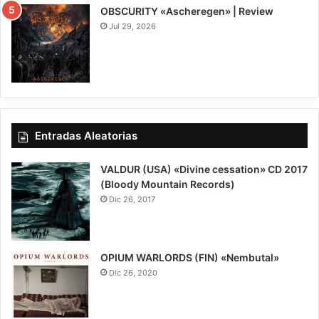
OBSCURITY «Ascheregen» | Review
Jul 29, 2026
7.5
Entradas Aleatorias
VALDUR (USA) «Divine cessation» CD 2017
(Bloody Mountain Records)
Dic 26, 2017
9
OPIUM WARLORDS (FIN) «Nembutal»
Dic 26, 2020