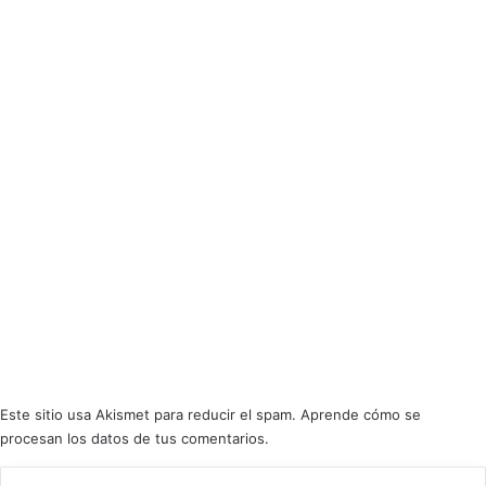
mucho la pena dedicar estos 37 minutos a
BLOODRIDE
.
Valoración
Puntuación - 8.5
8.5
Nota
BLOODRIDE celebran 25 años con “Deafening”, un quinto álbum de
Thrash Metal puro, veloz y agresivo desde Helsinki. Riffs rasposos,
batería arrolladora y actitud cabreada en 37 minutos de tralla que
invitan al headbanging sin tregua.
Este sitio usa Akismet para reducir el spam.
Aprende cómo se
procesan los datos de tus comentarios.
User Rating:
Be the first one !