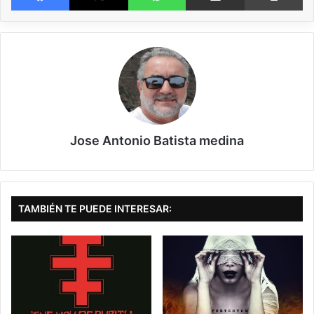
Grupo de Helsinki (Finlandia) que nos trae su quinto disco bajo el título de
“Deafening”. Estamos ante una banda de Thrash Metal no demasiado
conocida (asociamos Finlandia más al Black Metal y al Death Metal
cavernoso), pese a haber cumplido 25 años de existencia (aunque su
primer disco completo es de 2011). Un cuarto de siglo es, hoy en día, una
edad más que razonable en este complicado mundo de la música, en
Jose Antonio Batista medina
general, y extrema, en particular.
Se trata de un disco de una duración media, un poco más de 37 minutos,
en el que los finlandeses nos descargan 12 temas, 11 si excluimos la intro
(“Sardonic Grin”). Son canciones relativamente cortas (alrededor de 3
TAMBIÉN TE PUEDE INTERESAR:
minutos de media) que se desarrollan a bastante velocidad (dentro de los
márgenes del Thrash) y de manera agresiva. El título de la grabación
(“ensordecedor”) refleja muy bien la música con la que nos “ataca” el
quinteto de Helsinki. Se trata de un Thrash más o menos “puro”, aunque en
algunos temas aparecen ciertos elementos melódicos en las líneas de
guitarra (por ejemplo, en “Death Sentinel”, “Erase and Replace” o “Come in
Peace”), que, no obstante, no rebajan la tralla que meten. En este sentido,