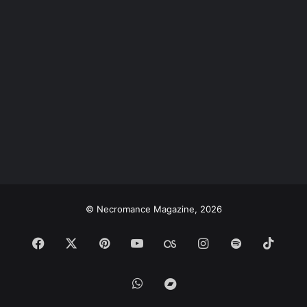
© Necromance Magazine, 2026
Facebook
X
Pinterest
YouTube
Last.FM
Instagram
Spotify
TikTo
WhatsApp
Bandcamp