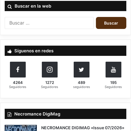
Buscar en la web
Buscar:
Bloodride
Wormholedeath
Síguenos en redes
4264
1272
489
195
Seguidores
Seguidores
seguidores
Seguidores
Necromance DigiMag
NECROMANCE DIGIMAG «Issue 07/2026»