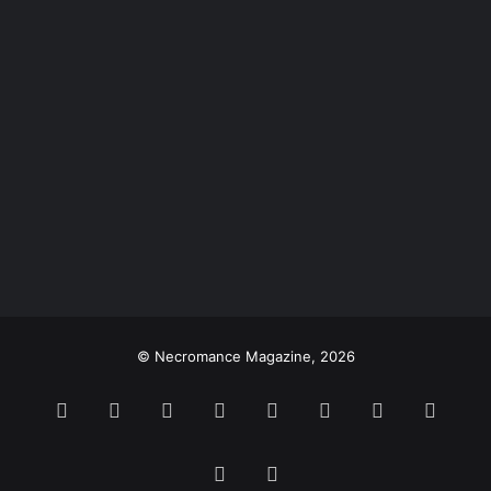
© Necromance Magazine, 2026
Facebook
X
Pinterest
YouTube
Last.FM
Instagram
Spotify
TikTo
WhatsApp
Bandcamp