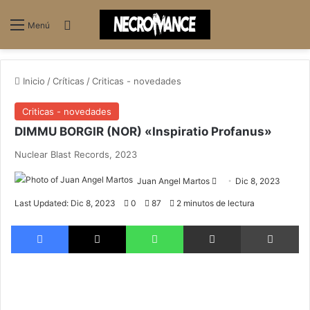
Buscar
Menú
Inicio
/
Críticas
/
Criticas - novedades
Criticas - novedades
DIMMU BORGIR (NOR) «Inspiratio Profanus»
Nuclear Blast Records, 2023
Send
Juan Angel Martos
Dic 8, 2023
an
Last Updated: Dic 8, 2023
0
87
2 minutos de lectura
email
Facebook
X
WhatsApp
Compartir via email
Im