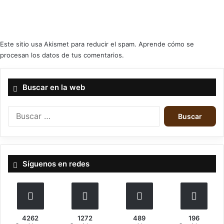
User Rating:
1.6
(
1
votes)
Este sitio usa Akismet para reducir el spam.
Aprende cómo se
procesan los datos de tus comentarios.
black metal
Dimmu borgir
Buscar en la web
nuclear blast records
Buscar:
Síguenos en redes
4262
1272
489
196