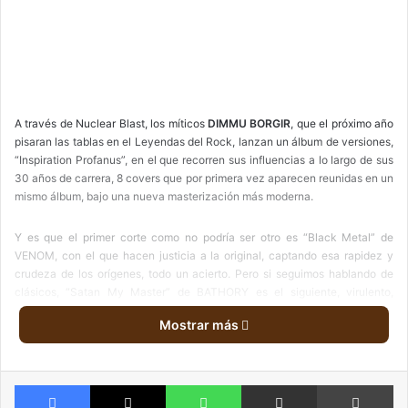
A través de Nuclear Blast, los míticos
DIMMU BORGIR
, que el próximo año
pisaran las tablas en el Leyendas del Rock, lanzan un álbum de versiones,
“Inspiration Profanus”, en el que recorren sus influencias a lo largo de sus
30 años de carrera, 8 covers que por primera vez aparecen reunidas en un
mismo álbum, bajo una nueva masterización más moderna.
Y es que el primer corte como no podría ser otro es “Black Metal” de
VENOM, con el que hacen justicia a la original, captando esa rapidez y
crudeza de los orígenes, todo un acierto. Pero si seguimos hablando de
clásicos, “Satan My Master” de BATHORY es el siguiente, virulento,
rápido, feroz y con un toque distintivo en la voz, aunque con efecto,
Mostrar más
recrea la crudeza de esos años, donde este combo inicial harán las
delicias de los fans más clásicos.
Facebook
X
WhatsApp
Compartir via email
Im
“Dead Men Don’t Rape”, incluido en su álbum de “Abrahadabra”, de
G.G.F.H., recoge la esencia más dark y teatral de la que beben, con un