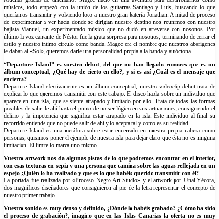
Muchas gracias de antemano! Magec nació en una aventura para desarrollarnos como
músicos, todo empezó con la unión de los guitarras Santiago y Luis, buscando lo que
queríamos transmitir y volviendo loco a nuestro gran batería Jonathan. A mitad de proceso
de experimentar a ver hacía donde se dirigían nuestro destino nos reunimos con nuestro
bajista Manuel, un experimentado músico que no dudó en atreverse con nosotros. Por
último la voz cantante de Néstor fue la grata sorpresa para nosotros, terminando de cerrar el
estilo y nuestro íntimo círculo como banda. Magec era el nombre que nuestros aborígenes
le daban al «Sol», queremos darle una personalidad propia a la banda y autóctona.
“Departure Island” es vuestro debut, del que me han llegado rumores que es un
álbum conceptual, ¿Qué hay de cierto en ello?, y si es así ¿Cuál es el mensaje que
encierra?
Departure Island efectivamente es un álbum conceptual, nuestro videoclip debut trata de
explicar lo que queremos transmitir con este trabajo. El disco habla sobre un individuo que
aparece en una isla, que se siente atrapado y limitado por ello. Trata de todas las formas
posibles de salir de ahí hasta el punto de no ser lógico en sus actuaciones, consiguiendo el
delirio y la impotencia que significa estar atrapado en la isla. Este individuo al final su
recorrido entiende que no puede salir de ahí y lo acepta tal y como es su realidad.
Departure Island es una metáfora sobre estar encerrado en nuestra propia cabeza como
personas, quisimos poner el ejemplo de nuestra isla para dejar claro que ésta no es ninguna
limitación. El límite lo marca uno mismo.
Vuestro artwork nos da algunas pistas de lo que podremos encontrar en el interior,
con esas texturas en sepia y una persona que camina sobre las aguas reflejada en un
espejo ¿Quién lo ha realizado y que es lo que habéis querido transmitir con él?
La portada fue realizada por «Proceso Negro Art Studio» y el artwork por Unai Yécora,
dos magníficos diseñadores que consiguieron al pie de la letra representar el concepto de
nuestro primer trabajo.
Vuestro sonido es muy denso y definido, ¿Dónde lo habéis grabado? ¿Cómo ha sido
el proceso de grabación?, imagino que en las Islas Canarias la oferta no es muy