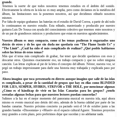
grande.
Tenemos la suerte de que todos nosotros tenemos estudios en el ámbito del sonido.
Efectivamente la oferta en la isla no es muy amplia, pero como decíamos en la metáfora del
álbum, las limitaciones nos la ponemos nosotros, así que decidimos editarlo nosotros
mismos.
Por falta de equipo grabamos las baterías en el estudio de David Correa, a partir de ahí todo
lo continuamos en nuestro estudio. Esta editado, masterizado y producido por nuestro
guitarra Luis De Sousa con ayuda del conocimiento colectivo que tenemos entre nosotros y
de un par de grandiosos músicos y productores que estan en nuestros agradecimientos.
Vuestro álbum es muy compacto, como si los temas pudieran ir engarzados uno
detrás de otros y de los que sin duda me quedaría con “The Flame Inside Us” y
“The Limit”. ¿Cuál ha sido el más complicado de realizar? ¿Qué podéis hablarnos
sobre las letras de estos temas?
Más que el tema más complicado de grabar, fue tener que decidir quedarnos con esos y
descartar otros. Quisimos exactamente eso, un trabajo compacto y que no sobre ninguna
canción. Las letras explican al pie de la letra el concepto del álbum. Néstor, nuestra voz, se
pegó un trabajo impresionante para darle una historia muy trabajada y explicada paso por
paso.
Ahora imagino que toca presentarlo en directo aunque imagino que salir de las islas
es complicado, a pesar de la cantidad de grupos que hay en ellas como BLINDED
FOR LIES, SEMPER, HYBRIS, STRIVOR o THE HOLE, por mencionar algunas
¿Cómo es el hándicap de vivir en las Islas Canarias para los grupos? ¿tenéis
cerradas algunas fechas para que nuestros lectores puedan conocerlas?
Salimos a la luz en el mejor momento del panorama musical en nuestra isla, aquí ahora
mismo es evento musical uno detrás del otro, además de la buena calidad por parte de las
bandas canarias. Nuestro próximo concierto ya pactado será el 14 de octubre junto a las
grandes bandas «Disoomnia» y «Muert» en el espacio cultural Aguere. Tenemos proyectos
muy grandes a corto plazo, pero preferimos dejar que sucedan y no adelantar nada.