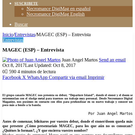
SUSCRIBETE
Necromance DigiMag en español
Necromance DigiMag English
Buscar
Inicio
/
Entrevistas
/
MAGEC (ESP) – Entrevista
Entrevistas
MAGEC (ESP) – Entrevista
Juan Angel Martos
Send an email
Oct 8, 2017
Last Updated: Oct 8, 2017
0
590
4 minutos de lectura
Facebook
X
WhatsApp
Compartir via email
Imprimir
El grupo canario MAGEC nos presenta su debut, “Departure Island”, donde el stoner y el doom se
entremezclan con el sludge metal para traernos un trabajo muy personal. Desde Necromance Digital
Magazine, nos pusimos en contacto con ellos para profundizar en su nuevo trabajo y conocer un
poco más a fondo a la banda.
Por Juan Angel Martos
Antes de comenzar, felicitaros por vuestro debut, donde el stoner/doom queda más
que presente ¿Cómo presentaríais MAGEC, para los que aún no os conozcan?
¿Quiénes lo forman?, ¿Y que encierra vuestro nombre?