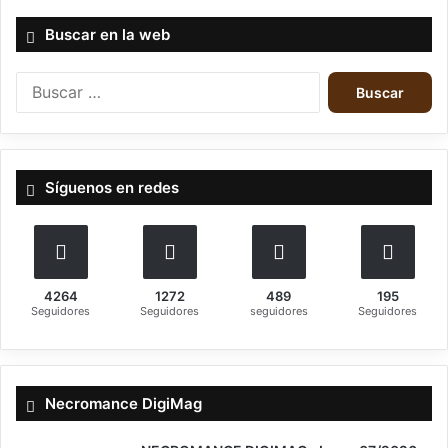
Buscar en la web
B
u
s
c
a
Síguenos en redes
r
:
4264
1272
489
195
Seguidores
Seguidores
seguidores
Seguidores
Necromance DigiMag