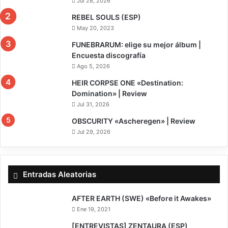
Jul 28, 2026
REBEL SOULS (ESP)
May 20, 2023
FUNEBRARUM: elige su mejor álbum |
Encuesta discografía
Ago 5, 2026
8
HEIR CORPSE ONE «Destination:
Domination» | Review
Jul 31, 2026
7.5
OBSCURITY «Ascheregen» | Review
Jul 29, 2026
Entradas Aleatorias
8
AFTER EARTH (SWE) «Before it Awakes»
Ene 19, 2021
[ENTREVISTAS] ZENTAURA (ESP)