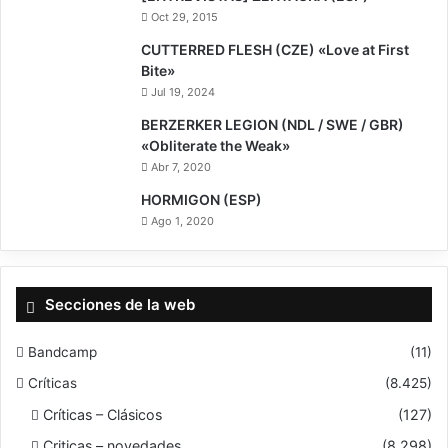
Oct 29, 2015
9.5
CUTTERRED FLESH (CZE) «Love at First
Bite»
Jul 19, 2024
9
BERZERKER LEGION (NDL / SWE / GBR)
«Obliterate the Weak»
Abr 7, 2020
HORMIGON (ESP)
Ago 1, 2020
Secciones de la web
Bandcamp
(11)
Críticas
(8.425)
Críticas – Clásicos
(127)
Criticas – novedades
(8.298)