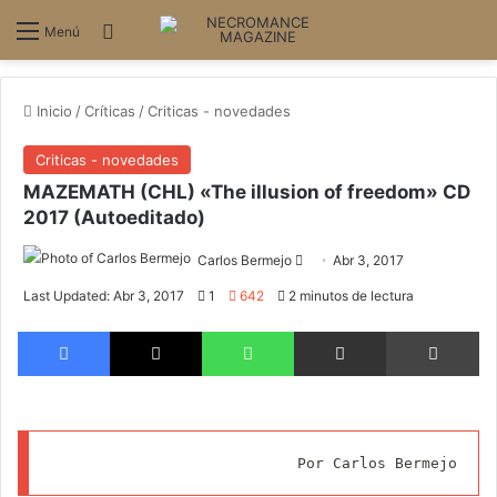
Buscar
Menú
Inicio
/
Críticas
/
Criticas - novedades
Criticas - novedades
MAZEMATH (CHL) «The illusion of freedom» CD
2017 (Autoeditado)
Carlos Bermejo
S
Abr 3, 2017
e
Last Updated: Abr 3, 2017
1
642
2 minutos de lectura
n
Facebook
X
WhatsApp
Compartir via email
Imprimir
d
a
n
e
m
Por Carlos Bermejo
a