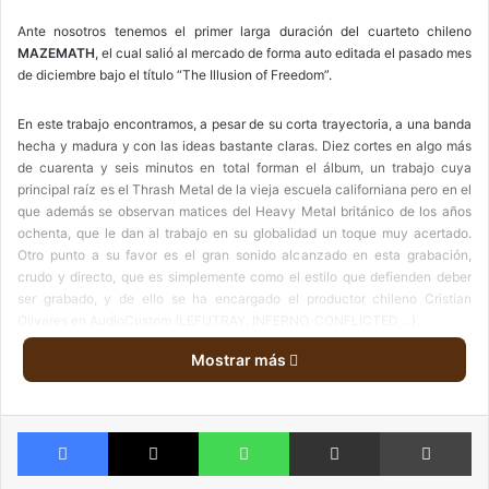
i
l
Ante nosotros tenemos el primer larga duración del cuarteto chileno
MAZEMATH
, el cual salió al mercado de forma auto editada el pasado mes
de diciembre bajo el título “The Illusion of Freedom”.
En este trabajo encontramos, a pesar de su corta trayectoria, a una banda
hecha y madura y con las ideas bastante claras. Diez cortes en algo más
de cuarenta y seis minutos en total forman el álbum, un trabajo cuya
principal raíz es el Thrash Metal de la vieja escuela californiana pero en el
que además se observan matices del Heavy Metal británico de los años
ochenta, que le dan al trabajo en su globalidad un toque muy acertado.
Otro punto a su favor es el gran sonido alcanzado en esta grabación,
crudo y directo, que es simplemente como el estilo que defienden deber
ser grabado, y de ello se ha encargado el productor chileno Cristian
Olivares en AudioCustom (LEFUTRAY, INFERNO, CONFLICTED,…).
Mostrar más
El álbum comienza con
“
Hell on Earth
”,
y nada mejor que comenzar con
uno de los mejores cortes del álbum, puñetazo en la mesa para empezar,
desde el inicio del cd nos muestra el cuarteto lo que son capaces de hacer.
Facebook
X
WhatsApp
Compartir via email
Imprimir
Por la misma senda discurren los tres siguientes cortes “Guilty Ones”,
“Dramatic Words” y “Apophis – Killer Asteriod”, temas de muchos quilates
observamos en las tres primeras pistas, Thrash Metal de corte pesado y