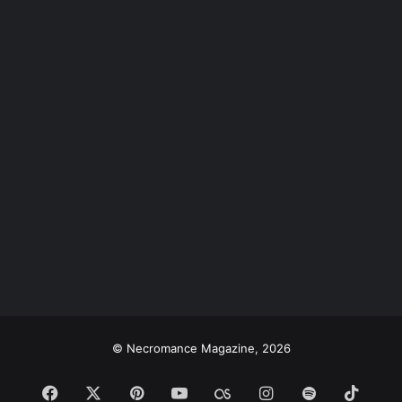
© Necromance Magazine, 2026
Facebook
X
Pinterest
YouTube
Last.FM
Instagram
Spotify
TikT