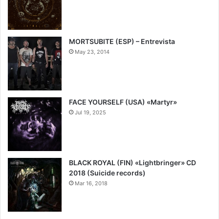
7.5
MORTSUBITE (ESP) – Entrevista
May 23, 2014
FACE YOURSELF (USA) «Martyr»
Jul 19, 2025
7.5
BLACK ROYAL (FIN) «Lightbringer» CD
2018 (Suicide records)
Mar 16, 2018
8