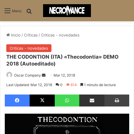
Buscar
Menú
Inicio
/
Críticas
/
Criticas - novedades
Criticas - novedades
THE CODONTION (ITA) «Thecodontia» DEMO
2018 (Autoeditado)
Oscar Company
S
Mar 12, 2018
e
Last Updated: Mar 12, 2018
0
614
1 minuto de lectura
n
Facebook
X
WhatsApp
Compartir via email
Imprimir
d
a
n
e
m
a