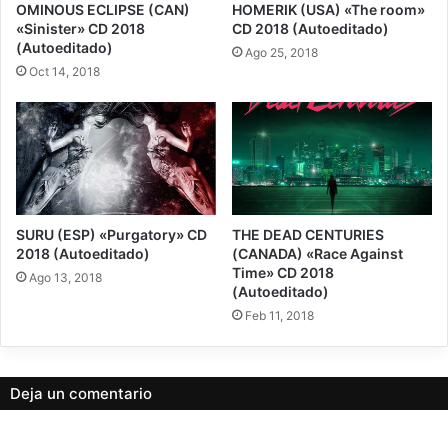
OMINOUS ECLIPSE (CAN)
HOMERIK (USA) «The room»
Nota - 1
«Sinister» CD 2018
CD 2018 (Autoeditado)
(Autoeditado)
Ago 25, 2018
Oct 14, 2018
1
Nota
THECODONTION es un dúo de Black Death proveniente de Italia, sin
SURU (ESP) «Purgatory» CD
THE DEAD CENTURIES
guitarras, solo bajo distorsionado, batería programada y voz, las
2018 (Autoeditado)
(CANADA) «Race Against
letras tratan sobre la prehistoria, fósiles, dinosaurios y períodos
Time» CD 2018
geológicos.
Ago 13, 2018
(Autoeditado)
Feb 11, 2018
User Rating:
2.5
(
2
votes)
Deja un comentario
autoeditado
black/death