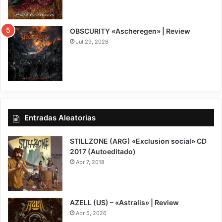
8
OBSCURITY «Ascheregen» | Review
Jul 29, 2026
7.5
Entradas Aleatorias
STILLZONE (ARG) «Exclusion social» CD
2017 (Autoeditado)
Abr 7, 2018
6
AZELL (US) – «Astralis» | Review
Abr 5, 2026