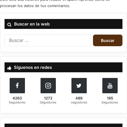
procesan los datos de tus comentarios.
User Rating:
Be the first one !
Buscar en la web
Buscar:
black lion records
Centinex
Síguenos en redes
4263
1272
489
195
Seguidores
Seguidores
seguidores
Seguidores