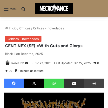
Buscar
Menú
Inicio
/
Críticas
/
Criticas - novedades
Criticas - novedades
CENTINEX (SE) «With Guts and Glory»
Black Lion Records, 2025
Send
Robin RM
Dic 27, 2025
Last Updated: Dic 27, 2025
0
an
20
1 minuto de lectura
email
Facebook
X
WhatsApp
Compartir via email
Im