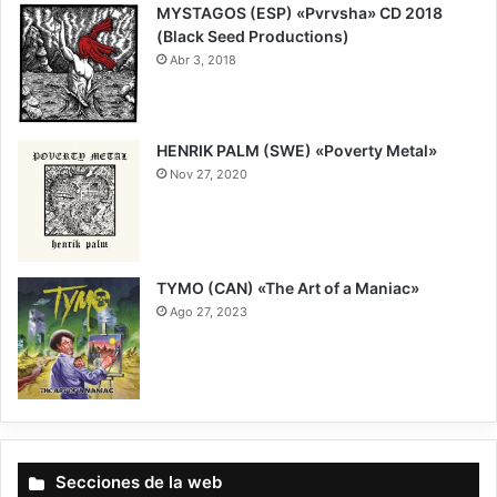
MYSTAGOS (ESP) «Pvrvsha» CD 2018
(Black Seed Productions)
Abr 3, 2018
7
HENRIK PALM (SWE) «Poverty Metal»
Nov 27, 2020
8.5
TYMO (CAN) «The Art of a Maniac»
Ago 27, 2023
7
Secciones de la web