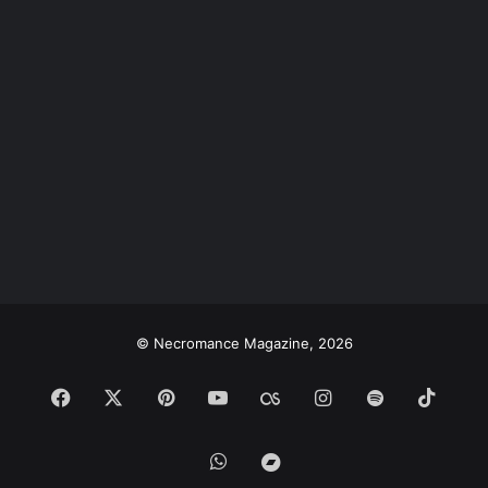
© Necromance Magazine, 2026
Facebook
X
Pinterest
YouTube
Last.FM
Instagram
Spotify
TikTo
WhatsApp
Bandcamp