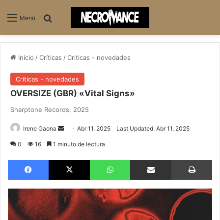
Buscar
Menú
Inicio
/
Críticas
/
Criticas - novedades
Criticas - novedades
OVERSIZE (GBR) «Vital Signs»
Sharptone Records, 2025
Send
Irene Gaona
Abr 11, 2025
Last Updated: Abr 11, 2025
an
0
16
1 minuto de lectura
email
Facebook
X
WhatsApp
Compartir via email
Im