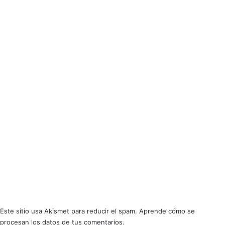
cada canción.
User Rating:
Be the first one !
Oversize
SharpTone Records
Este sitio usa Akismet para reducir el spam.
Aprende cómo se
procesan los datos de tus comentarios.