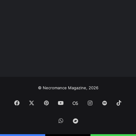
© Necromance Magazine, 2026
Facebook
X
Pinterest
YouTube
Last.FM
Instagram
Spotify
TikTo
WhatsApp
Bandcamp