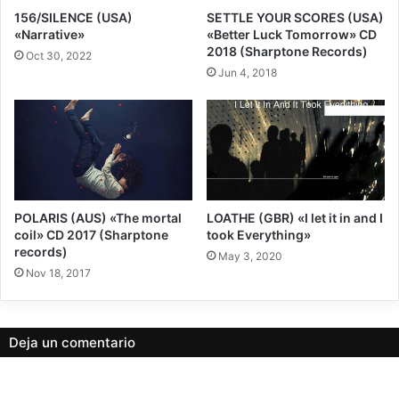
todo el disco que incorpora el scream (aunque sea solo por un breve
156/SILENCE (USA)
SETTLE YOUR SCORES (USA)
momento) y de un momento a otro aparece el breakdown que nos
«Narrative»
«Better Luck Tomorrow» CD
transporta al sonido característico que podemos encontrar en el resto de
2018 (Sharptone Records)
Oct 30, 2022
canciones. Las cuales también merece la pena escuchar, eso seguro.
Jun 4, 2018
Valoración
Puntuación - 8.5
POLARIS (AUS) «The mortal
LOATHE (GBR) «I let it in and I
8.5
coil» CD 2017 (Sharptone
took Everything»
records)
May 3, 2020
Nov 18, 2017
Nota
OVERSIZE lanza su primer LP, “Vital Signs”, y con él no decepciona.
Deja un comentario
Se trata de un disco bastante tranquilo y que nos traslada a la
nostalgia del sonido que había en los 90 en cuanto al rock
alternativo, algo por lo que el grupo declara su amor y se nota en