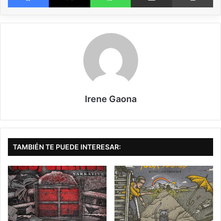
OVERSIZE
lanza su primer LP, “Vital Signs”, y con él no decepciona. Se
trata de un disco bastante tranquilo y que nos traslada a la nostalgia del
sonido que había en los 90 en cuanto al rock alternativo, algo por lo que el
grupo declara su amor y se nota en cada canción.
Con un sonido característico a lo largo de todas las canciones que bien
Irene Gaona
podría volverse su sello identificativo si siguen el mismo camino en futuros
lanzamientos, la influencia del grunge es clara en absolutamente todas las
canciones. Tanto que, instrumentalmente hablando, recuerda a NIRVANA.
Vocalmente también se encarga de trasladarnos a esa época, pero por esa
parte recuerda más a grupos como BLINK-182.
TAMBIÉN TE PUEDE INTERESAR:
OVERSIZE
ha sabido combinar la esencia de ambos para crear algo suyo,
propio y diferente, y lo ha conseguido sin lugar a dudas. Buena prueba de
ello es “Something Clean”, que a pesar de que no es el sencillo que le da
título al álbum, para mí se trata de la joya de la corona.
Aunque da la sensación de tratarse de una balada, es la única canción de