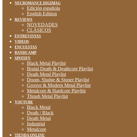
NECROMANCE DIGIMAG
Edición española
English Edition
REVIEWS
NOVEDADES
CLÁSICOS
ENTREVISTAS
VIDEOS
ENCUESTAS
BANDCAMP
SPOTIFY
Black Metal Playlist
Brutal Death & Deathcore Playlist
Death Metal Playlist
Doom, Sludge & Stoner Playlist
Groove & Modern Metal Playlist
Metalcore & Hardcore Playlist
Thrash Metal Playlist
YOUTUBE
Black Metal
Death / Black
Death Metal
Industrial
Metalcore
TIENDA ONLINE