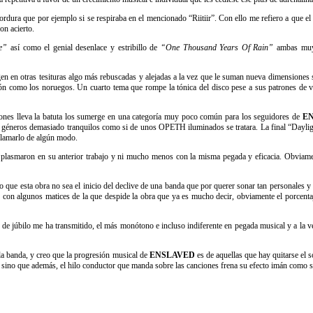
ordura que por ejemplo si se respiraba en el mencionado “Riitiir”. Con ello me refiero a que el
on acierto.
re”
así como el genial desenlace y estribillo de
“One Thousand Years Of Rain”
ambas muy d
gen en otras tesituras algo más rebuscadas y alejadas a la vez que le suman nueva dimensiones 
ón como los noruegos. Un cuarto tema que rompe la tónica del disco pese a sus patrones de vo
iones lleva la batuta los sumerge en una categoría muy poco común para los seguidores de
EN
l géneros demasiado tranquilos como si de unos OPETH iluminados se tratara. La final “Dayli
 llamarlo de algún modo.
plasmaron en su anterior trabajo y ni mucho menos con la misma pegada y eficacia. Obviament
ue esta obra no sea el inicio del declive de una banda que por querer sonar tan personales y o
on algunos matices de la que despide la obra que ya es mucho decir, obviamente el porcentaje 
e júbilo me ha transmitido, el más monótono e incluso indiferente en pegada musical y a la v
la banda, y creo que la progresión musical de
ENSLAVED
es de aquellas que hay quitarse el s
, sino que además, el hilo conductor que manda sobre las canciones frena su efecto imán como si 