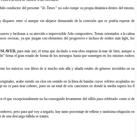
 hilo conductor del presente
“In Times”
no solo rompe su propia dinámica dentro del mismo,
ispares entre sí aunque sin alejarse demasiado de la conexión que se podría esperar de
suaves y facilonas a su atrevido e imprevisible Adn compositivo. Temas orientados a la calma
ces rocosas, ya que juegan con elementos del progresivo e incluso de estilos más light, los
SLAVED,
para más inri, el tema que da título a esta obra empieza la mar de bien, aunque a
ght” firma el gran estado de forma de los noruegos hasta que sumergen en los mismos rodeos
e los músicos son libres de ir mucho más allá y añadir retales de géneros invisibles en su
riginales, acabe siendo un clon sin sentido en la línea de bandas cuyos refritos acoplados no
no es para tirar cohetes, pues en un total de seis canciones en donde la media supera los 8
ez el que excepcionalmente no ha conseguido levantarme del sillón para celebrarlo como si de
ombrero, pero para qué voy a negarlo, hay tanto porcentaje de relleno y tantísima relajación en
de una descarga fallida se tratara.