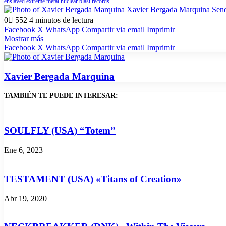
enslaved
extreme metal
nuclear blast records
Xavier Bergada Marquina
Send
0
552
4 minutos de lectura
Facebook
X
WhatsApp
Compartir via email
Imprimir
Mostrar más
Facebook
X
WhatsApp
Compartir via email
Imprimir
Xavier Bergada Marquina
TAMBIÉN TE PUEDE INTERESAR:
SOULFLY (USA) “Totem”
Ene 6, 2023
TESTAMENT (USA) «Titans of Creation»
Abr 19, 2020