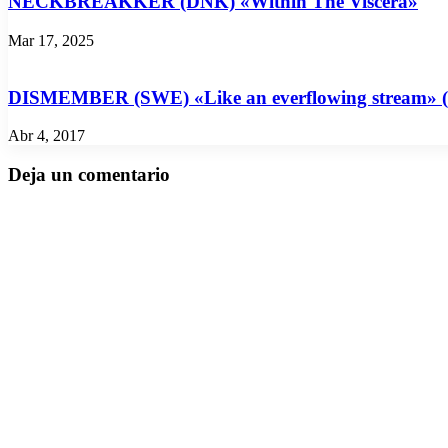
NECKBREAKKER (DNK) «Within The Viscera»
Mar 17, 2025
DISMEMBER (SWE) «Like an everflowing stream» (Nu
Abr 4, 2017
Deja un comentario