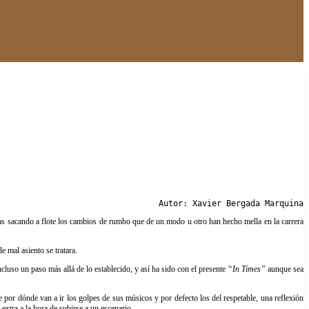
Autor: Xavier Bergada Marquina
a flote los cambios de rumbo que de un modo u otro han hecho mella en la carrera
 mal asiento se tratara.
luso un paso más allá de lo establecido, y así ha sido con el presente
“In Times”
aunque sea
e por dónde van a ir los golpes de sus músicos y por defecto los del respetable, una reflexión
 extra a la hora de subirse a un escenario.