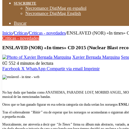
SUSCRIBETE
Necromance DigiMag en español
Necromance DigiMag English
Buscar
Inicio
/
Críticas
/
Criticas - novedades
/
ENSLAVED (NOR) «In times» CD 
Criticas - novedades
ENSLAVED (NOR) «In times» CD 2015 (Nuclear Blast reco
Xavier Bergada Marquina
Send
0
552
4 minutos de lectura
Facebook
X
WhatsApp
Compartir via email
Imprimir
No hay duda que bandas como ANATHEMA, PARADISE LOST, MORBID ANGEL, MORGOTH e in
musical de las mencionadas bandas.
Otros que se han ganado figurar en esa selecta categoría sin duda serían los noruegos
ENSL
Tras el sobresaliente
“Riitiir”
era de esperar que los noruegos se acomodaran o siguieran abrie
a pequeña escala.
Musicalmente, me atrevería a decir que
“In Times”
firma su álbum más abstracto, variado, ar
sin duda absurda e irrisoria de cara a una banda que hace tiempo decidió no anclarse a la rutina