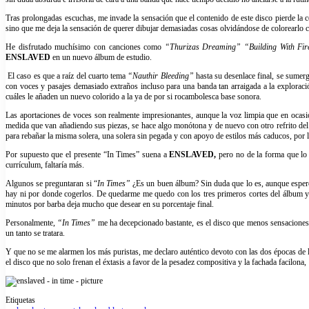
Tras prolongadas escuchas, me invade la sensación que el contenido de este disco pierde la c
sino que me deja la sensación de querer dibujar demasiadas cosas olvidándose de colorearlo c
He disfrutado muchísimo con canciones como
“Thurizas Dreaming”
“Building With Fi
ENSLAVED
en un nuevo álbum de estudio.
El caso es que a raíz del cuarto tema
“Nauthir Bleeding”
hasta su desenlace final, se sumer
con voces y pasajes demasiado extraños incluso para una banda tan arraigada a la exploraci
cuáles le añaden un nuevo colorido a la ya de por si rocambolesca base sonora.
Las aportaciones de voces son realmente impresionantes, aunque la voz limpia que en ocas
medida que van añadiendo sus piezas, se hace algo monótona y de nuevo con otro refrito de
para rebañar la misma solera, una solera sin pegada y con apoyo de estilos más caducos, por
Por supuesto que el presente “In Times” suena a
ENSLAVED,
pero no de la forma que lo 
currículum, faltaría más.
Algunos se preguntaran si “
In Times”
¿Es un buen álbum? Sin duda que lo es, aunque espero q
hay ni por donde cogerlos. De quedarme me quedo con los tres primeros cortes del álbum y c
minutos por barba deja mucho que desear en su porcentaje final.
Personalmente,
“In Times”
me ha decepcionado bastante, es el disco que menos sensaciones d
un tanto se tratara.
Y que no se me alarmen los más puristas, me declaro auténtico devoto con las dos épocas de 
el disco que no solo frenan el éxtasis a favor de la pesadez compositiva y la fachada facilona
Etiquetas