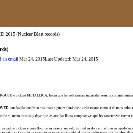
2015 (Nuclear Blast records)
rds)
 an email
Mar 24, 2015
Last Updated: Mar 24, 2015
cluso METALLICA, hacen que las sobremesas musicales sean mucho más amenas sacando 
AVED
, una banda que disco tras disco sigue explorándose a ella misma como si de unos culos de
ndo su mano musical y dejar que las amplias líneas compositivas que les caracterizan fueran inc
riesgado e incluso el más flojo de su carrera, un salto sin red en donde ni el más avispado sab
 repetitiva a favor de un crecimiento musical e individual que les cediese ese plus de adrenalina